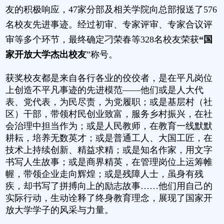
友的积极响应，47家分部及相关学院向总部报送了576
名校友先进事迹。经过初审、专家评审、专家合议评
审等多个环节，最终确定刁荣春等328名校友荣获
“国
家开放大学杰出校友
”称号。
获奖校友都是来自各行各业的佼佼者，是在平凡岗位
上创造不平凡事迹的先进模范——他们或是人大代
表、党代表，为民尽责，为党履职；或是基层村（社
区）干部，带领村民创业致富，服务乡村振兴，在社
会治理中担当作为；或是人民教师，在教育一线默默
耕耘，培养无数英才；或是普通工人、大国工匠，在
技术上持续创新、精益求精；或是知名作家，用文字
书写人生故事；或是商界精英，在管理岗位上运筹帷
幄，带领企业走向辉煌；或是残障人士，虽身有残
疾，却书写了拼搏向上的励志故事……他们用自己的
实际行动，生动诠释了终身教育理念，展现了国家开
放大学学子的风采与力量。