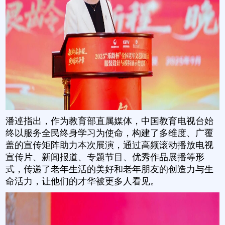
潘逴指出，作为教育部直属媒体，中国教育电视台始
终以服务全民终身学习为使命，构建了多维度、广覆
盖的宣传矩阵助力本次展演，通过高频滚动播放电视
宣传片、新闻报道、专题节目、优秀作品展播等形
式，传递了老年生活的美好和老年朋友的创造力与生
命活力，让他们的才华被更多人看见。